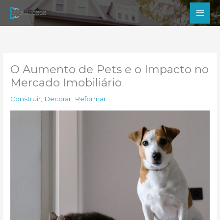
Ir
Men
para
princ
o
conteúdo
O Aumento de Pets e o Impacto no
Mercado Imobiliário
Construir
,
Decorar
,
Reformar