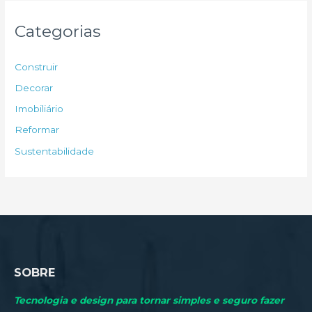
q
u
Categorias
i
s
Construir
a
Decorar
r
Imobiliário
p
Reformar
o
Sustentabilidade
r
:
SOBRE
Tecnologia e design para tornar simples e seguro fazer