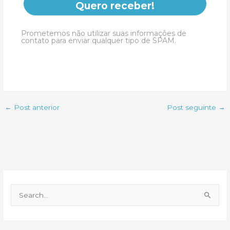
Quero receber!
Prometemos não utilizar suas informações de
contato para enviar qualquer tipo de SPAM.
←
Post anterior
Post seguinte
→
P
e
s