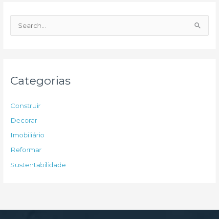
P
e
s
q
u
Categorias
i
s
Construir
a
Decorar
r
Imobiliário
p
Reformar
o
Sustentabilidade
r
: