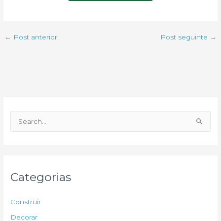
←
Post anterior
Post seguinte
→
P
e
s
q
u
Categorias
i
s
Construir
a
Decorar