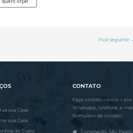
quero orçar
Post seguinte
IÇOS
CONTATO
Faça contato conosco por
Whatsapp, telefone, e-mai
rua sua Casa
formulário de contato.
rme sua Casa
ladora de Custo
Consolação, São Paulo, 