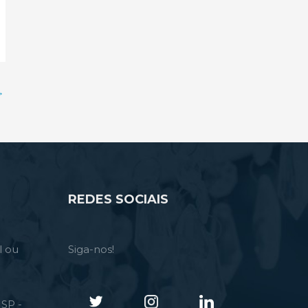
→
REDES SOCIAIS
l ou
Siga-nos!
SP -