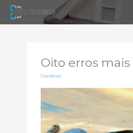
Ir
para
o
conteúdo
Oito erros mai
Construir