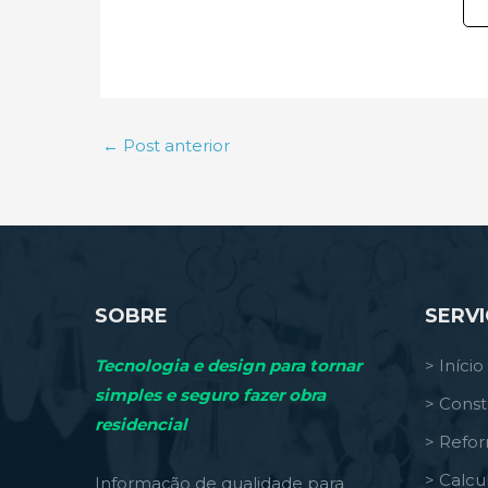
←
Post anterior
SOBRE
SERV
Tecnologia e design para tornar
> Início
simples e seguro fazer obra
> Const
residencial
> Refo
> Calcu
Informação de qualidade para