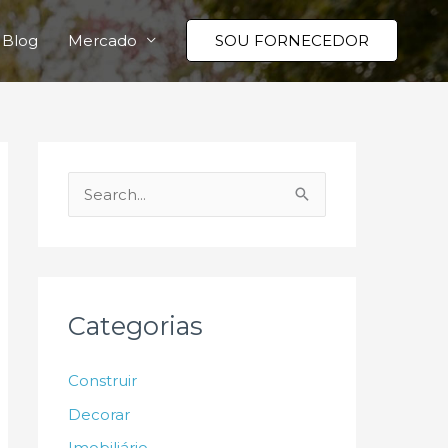
Blog
Mercado
SOU FORNECEDOR
P
e
s
q
u
Categorias
i
s
Construir
a
Decorar
r
Imobiliário