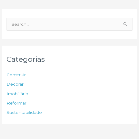
P
e
s
q
u
Categorias
i
s
Construir
a
Decorar
r
Imobiliário
p
Reformar
o
Sustentabilidade
r
: