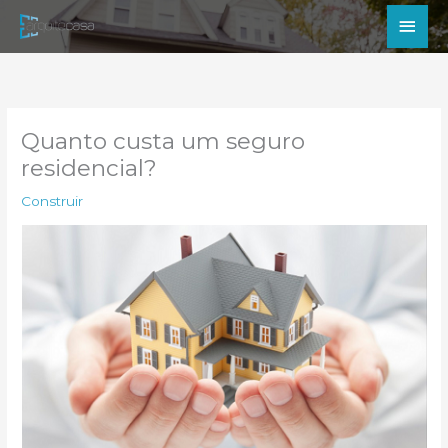
Ir
Men
para
princ
o
conteúdo
Quanto custa um seguro
residencial?
Construir