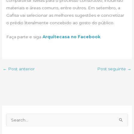
compartilhar ideias para o processo construtivo, incluindo
materiais e áreas comuns, entre outros. Em setembro, a
Gafisa vai selecionar as melhores sugestões e concretizar
o prédio literalmente concebido ao gosto do público.
Faça parte e siga
Arquitecasa no Facebook
.
←
Post anterior
Post seguinte
→
P
e
s