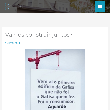
Ir
Men
para
princ
o
conteúdo
Vamos construir juntos?
Construir