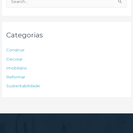
e
s
q
u
Categorias
i
s
Construir
a
Decorar
r
Imobiliário
p
Reformar
o
Sustentabilidade
r
: