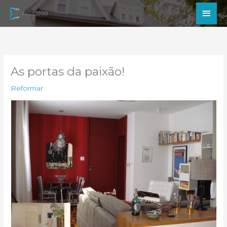
Ir
Men
para
princ
o
conteúdo
As portas da paixão!
Reformar