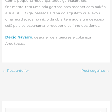
Com a pequena mudança, todos ganharam: ele,
finalmente, tem uma sala gostosa para receber com paixão
a sua Lili. E Olga, passada a raiva do arquiteto que levou
uma mordiscada no início da obra, tem agora um delicioso
sofá para se esparramar e receber o carinho dos donos.
Décio Navarro
, designer de interiores e colunista
Arquitecasa
←
Post anterior
Post seguinte
→
P