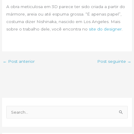
A obra meticulosa em 3D parece ter sido criada a partir do
mármore, areia ou até espuma grossa. “É apenas papel”,
costuma dizer Nishinaka, nascido em Los Angeles. Mais
sobre o trabalho dele, você encontra no
site do designer
.
←
Post anterior
Post seguinte
→
P
e
s
q