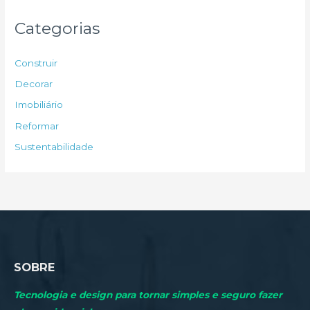
u
Categorias
i
s
Construir
a
Decorar
r
Imobiliário
p
Reformar
o
Sustentabilidade
r
:
SOBRE
Tecnologia e design para tornar simples e seguro fazer