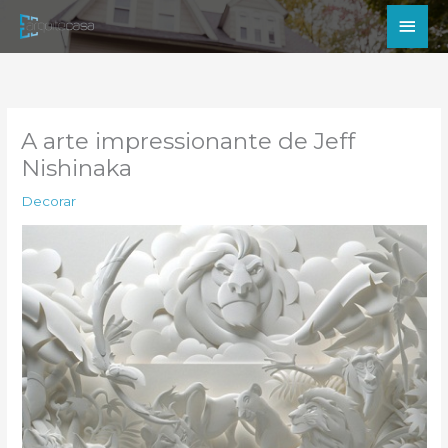
Ir
Men
para
princ
o
conteúdo
A arte impressionante de Jeff
Nishinaka
Decorar