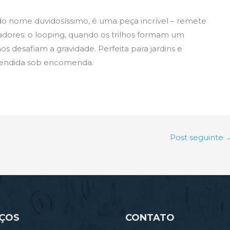
r do nome duvidosíssimo, é uma peça incrível – remete
adores: o looping, quando os trilhos formam um
os desafiam a gravidade. Perfeita para jardins e
é vendida sob encomenda.
Post seguinte
IÇOS
CONTATO