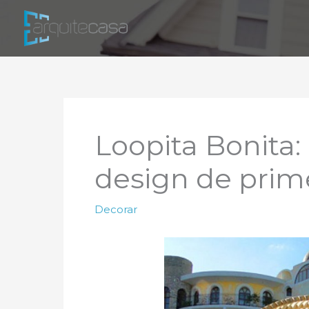
Ir
para
o
conteúdo
Loopita Bonita
design de prime
Decorar