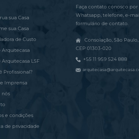
Faça contato conosco por
Whatsapp, telefone, e-mai
rua sua Casa
formulário de contato.
rme sua Casa
ladora de Custo
Consolação, São Paulo, 
CEP 01303-020
e Arquitecasa
+55 11 959 524 888
e Arquitecasa LSF
arquitecasa@arquitecasa.c
é Profissional?
de Imprensa
 nós
to
s e condições
ica de privacidade