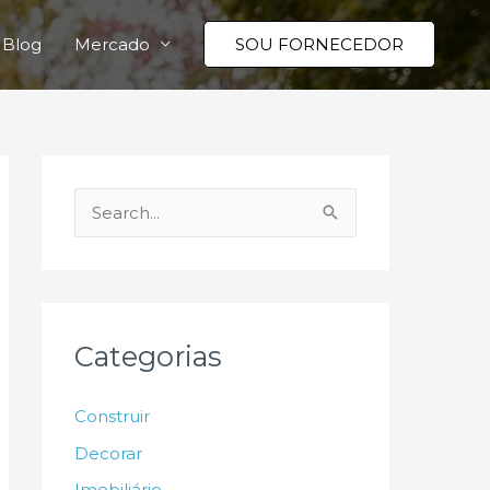
Blog
Mercado
SOU FORNECEDOR
P
e
s
q
u
Categorias
i
s
Construir
a
Decorar
r
Imobiliário