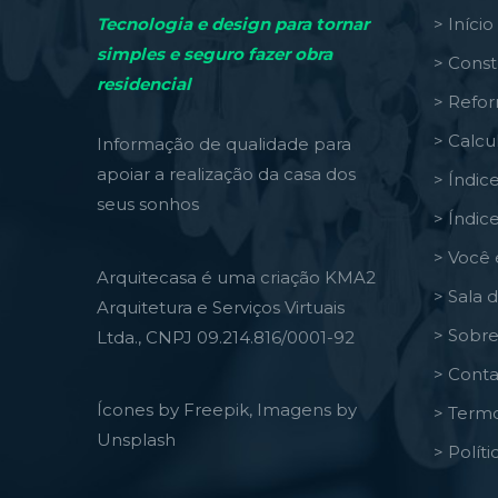
Tecnologia e design para tornar
> Início
simples e seguro fazer obra
> Const
residencial
> Refo
> Calcu
Informação de qualidade para
apoiar a realização da casa dos
> Índic
seus sonhos
> Índic
> Você 
Arquitecasa é uma criação KMA2
> Sala 
Arquitetura e Serviços Virtuais
> Sobre
Ltda., CNPJ 09.214.816/0001-92
> Conta
Ícones by Freepik, Imagens by
> Termo
Unsplash
> Polít