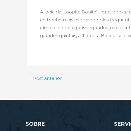
A ideia da ‘Loopita Bonita’ – que, apesa
ao trecho mais esperado pelos frequent
círculo e, por alguns segundos, os carrinh
grandes quintais, a ‘Loopita Bonita’ só 
←
Post anterior
SOBRE
SERV