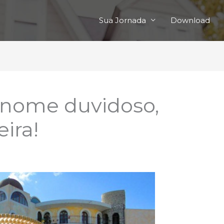
Sua Jornada
Download
: nome duvidoso,
ira!