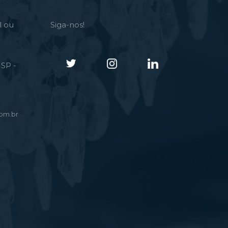
l ou
Siga-nos!
SP -
om.br