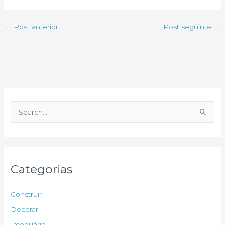
←
Post anterior
Post seguinte
→
P
e
s
q
u
Categorias
i
s
Construir
a
Decorar
r
Imobiliário