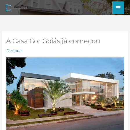
Ir
Men
para
princ
o
conteúdo
A Casa Cor Goiás já começou
Decorar