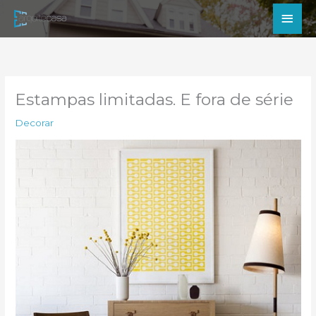
Ir
Men
para
princ
o
conteúdo
Estampas limitadas. E fora de série
Decorar