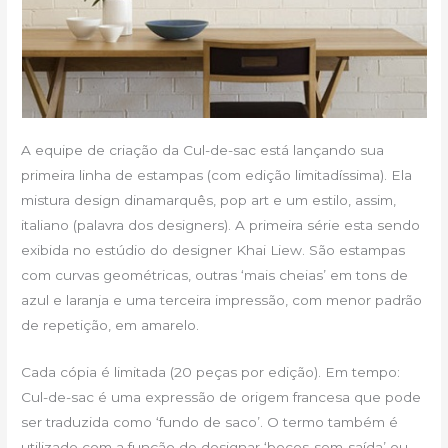
A equipe de criação da Cul-de-sac está lançando sua
primeira linha de estampas (com edição limitadíssima). Ela
mistura design dinamarquês, pop art e um estilo, assim,
italiano (palavra dos designers). A primeira série esta sendo
exibida no estúdio do designer Khai Liew. São estampas
com curvas geométricas, outras ‘mais cheias’ em tons de
azul e laranja e uma terceira impressão, com menor padrão
de repetição, em amarelo.
Cada cópia é limitada (20 peças por edição). Em tempo:
Cul-de-sac é uma expressão de origem francesa que pode
ser traduzida como ‘fundo de saco’. O termo também é
utilizado com a função de designar ‘becos-sem-saída’ ou