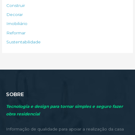
s
Construir
a
Decorar
r
Imobiliário
p
Reformar
o
Sustentabilidade
r
:
SOBRE
Tecnologia e design para tornar simples e seguro fazer
obra residencial
Informação de qualidade para apoiar a realização da casa