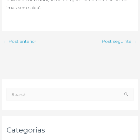
‘ruas sem saída’.
←
Post anterior
Post seguinte
→
P
e
s
q
u
Categorias
i