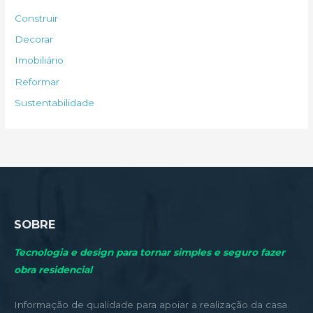
s
Construir
a
Decorar
r
Imobiliário
p
Reformar
o
Sustentabilidade
r
:
SOBRE
Tecnologia e design para tornar simples e seguro fazer
obra residencial
Informação de qualidade para apoiar a realização da casa