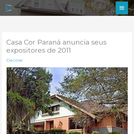
Ir
Men
para
princ
o
conteúdo
Casa Cor Paraná anuncia seus
expositores de 2011
Decorar