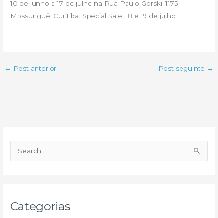
10 de junho a 17 de julho na Rua Paulo Gorski, 1175 –
Mossunguê, Curitiba. Special Sale: 18 e 19 de julho.
←
Post anterior
Post seguinte
→
P
e
s
q
u
Categorias
i