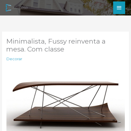
Ir
Men
para
princ
o
conteúdo
Minimalista, Fussy reinventa a
mesa. Com classe
Decorar