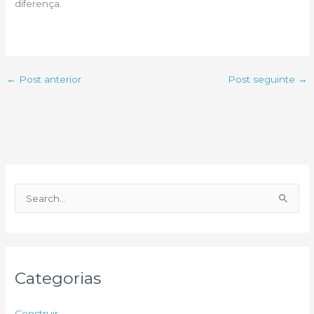
diferença.
←
Post anterior
Post seguinte
→
P
e
s
q
u
Categorias
i
s
Construir