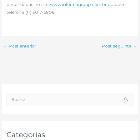
encontradas no site
www.informagroup.com.br
ou pelo
telefone (11) 3017-6808.
←
Post anterior
Post seguinte
→
P
e
s
q
u
Categorias
i