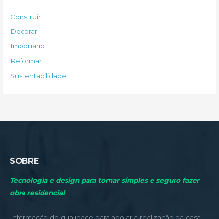
s
Construir
a
Decorar
r
Imobiliário
p
Reformar
o
Sustentabilidade
r
:
SOBRE
Tecnologia e design para tornar simples e seguro fazer
obra residencial
Informação de qualidade para apoiar a realização da casa