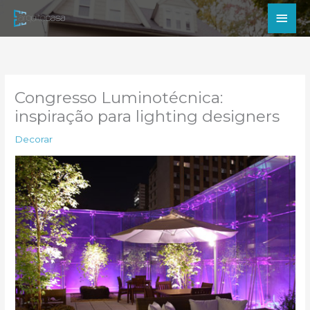
Ir
Men
para
princ
o
conteúdo
Congresso Luminotécnica:
inspiração para lighting designers
Decorar