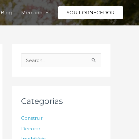
Blog
Mercado
SOU FORNECEDOR
P
e
s
q
u
Categorias
i
s
Construir
a
Decorar
r
Imobiliário