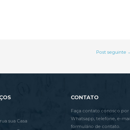
Post seguinte
IÇOS
CONTATO
Faça contato conosco por
Whatsapp, telefone, e-mai
rua sua Casa
formulário de contato.