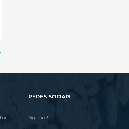
→
REDES SOCIAIS
l ou
Siga-nos!