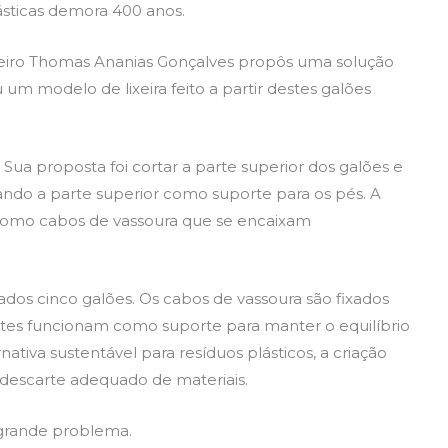
ásticas demora 400 anos.
neiro Thomas Ananias Gonçalves propôs uma solução
um modelo de lixeira feito a partir destes galões
ua proposta foi cortar a parte superior dos galões e
ixando a parte superior como suporte para os pés. A
, como cabos de vassoura que se encaixam
izados cinco galões. Os cabos de vassoura são fixados
 Estes funcionam como suporte para manter o equilíbrio
ativa sustentável para resíduos plásticos, a criação
 descarte adequado de materiais.
 grande problema.