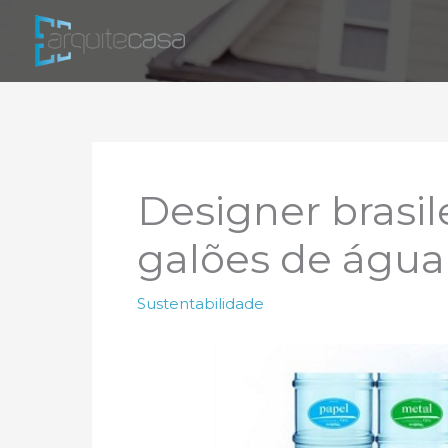
Ir
para
o
conteúdo
Designer brasil
galões de água 
Sustentabilidade