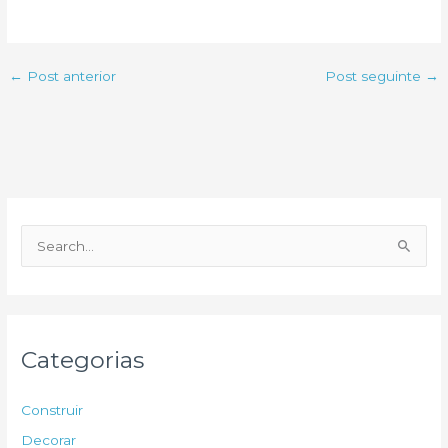
←
Post anterior
Post seguinte
→
P
e
s
q
u
Categorias
i
s
Construir
a
Decorar