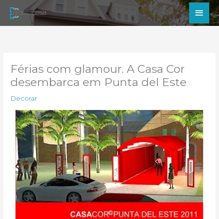
Ir
Men
para
princ
o
conteúdo
Férias com glamour. A Casa Cor
desembarca em Punta del Este
Decorar