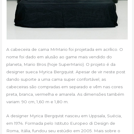
A cabeceira de cama MrMario foi projetada em acrílico. O
nome foi dado em alusão ao game mais vendido do
planeta, Mario Bros (hoje SuperMario). O projeto é da
designer sueca Myrica Bergquist. Apesar de vir neste post
dando suporte a uma cama super confortável, as
cabeceiras são compradas em separado e vêm nas cores
preta, branca, vermelha e amarela. As dimensões também
variam: 90 cm, 1,60 m e 1,80 m.
A designer Myrica Bergqvist nasceu em Uppsala, Suécia,
em 1974. Formada pelo Istituto Europeo di Design de
Roma, Itália, fundou seu estúdio em 2005. Mais sobre o