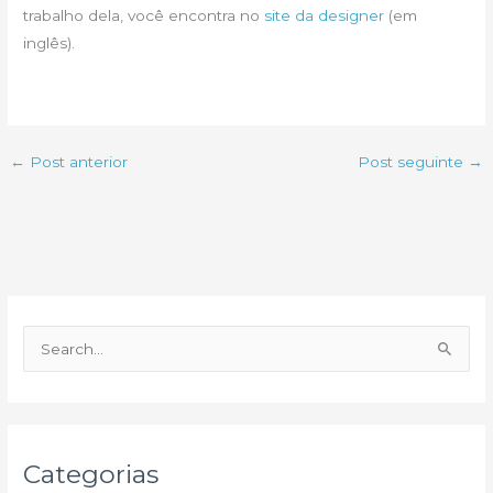
trabalho dela, você encontra no
site da designer
(em
inglês).
←
Post anterior
Post seguinte
→
P
e
s
q
u
Categorias
i