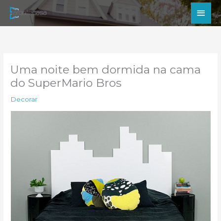
Ir
Men
para
princ
o
conteúdo
Uma noite bem dormida na cama
do SuperMario Bros
Decorar