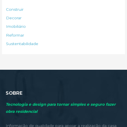
s
Construir
a
Decorar
r
Imobiliário
p
Reformar
o
Sustentabilidade
r
:
SOBRE
Tecnologia e design para tornar simples e seguro fazer
obra residencial
Informação de qualidade para apoiar a realização da casa