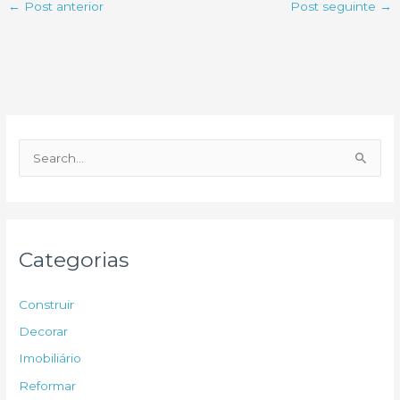
←
Post anterior
Post seguinte
→
P
e
s
q
u
Categorias
i
s
Construir
a
Decorar
r
Imobiliário
p
Reformar
o