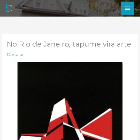
Ir
Men
para
princ
o
conteúdo
No Rio de Janeiro, tapume vira arte
Decorar