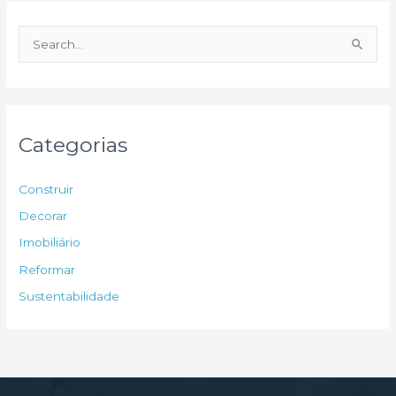
P
e
s
q
u
Categorias
i
s
Construir
a
Decorar
r
Imobiliário
p
Reformar
o
Sustentabilidade
r
: