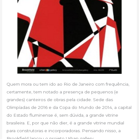
Quem mora ou tem ido ao Rio de Janeiro com frequência,
certamente, tem notado a presença de pequenos (e
grandes) canteiros de obras pela cidade. Sede das
Olimpíadas de 2016 e da Copa do Mundo de 2014, a capital
do Estado fluminense é, sem dúvida, a grande vitrine
brasileira. E, por que não dier, é a grande vitrine mundial
para construtoras e incorporadoras. Pensando nisso, a
Brookfield lançou o projeto Urban gallery.