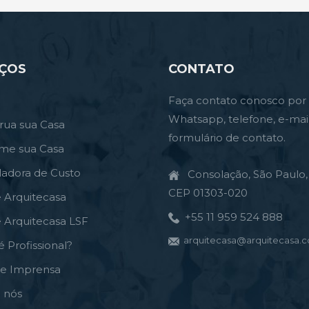
IÇOS
CONTATO
Faça contato conosco por
Whatsapp, telefone, e-mai
rua sua Casa
formulário de contato.
rme sua Casa
ladora de Custo
Consolação, São Paulo, 
CEP 01303-020
e Arquitecasa
+55 11 959 524 888
e Arquitecasa LSF
arquitecasa@arquitecasa.c
é Profissional?
de Imprensa
 nós