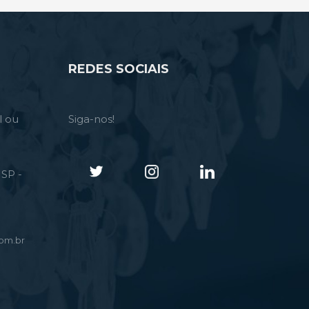
REDES SOCIAIS
l ou
Siga-nos!
SP -
om.br