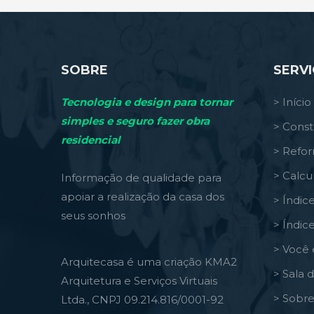
SOBRE
SERV
Tecnologia e design para tornar
> Início
simples e seguro fazer obra
> Const
residencial
> Refo
> Calcu
Informação de qualidade para
apoiar a realização da casa dos
> Índic
seus sonhos
> Índic
> Você 
Arquitecasa é uma criação KMA2
> Sala 
Arquitetura e Serviços Virtuais
> Sobre
Ltda., CNPJ 09.214.816/0001-92