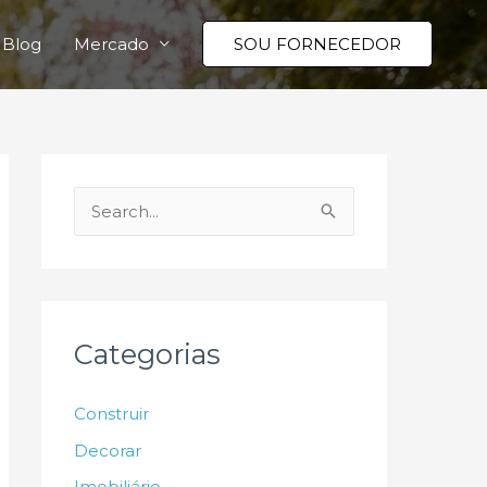
Blog
Mercado
SOU FORNECEDOR
P
e
s
q
u
Categorias
i
s
Construir
a
Decorar
r
Imobiliário