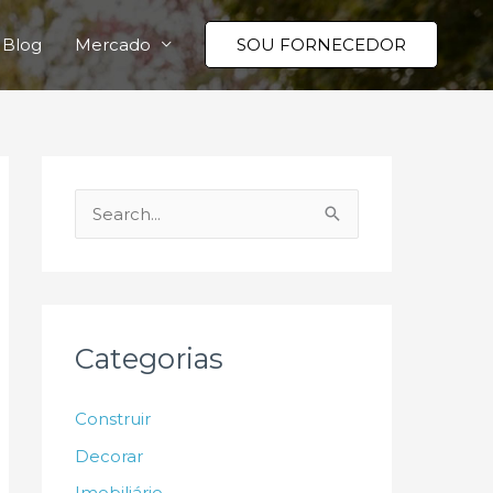
Blog
Mercado
SOU FORNECEDOR
P
e
s
q
u
Categorias
i
s
Construir
a
Decorar
r
Imobiliário