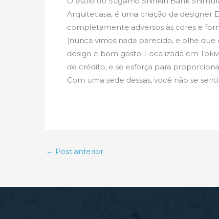
O estilo do Sugamo Shinkin Bank Shimura
Arquitecasa, é uma criação da designe
completamente adversos às cores e form
(nunca vimos nada parecido, e olhe que 
design e bom gosto. Localizada em Tokiw
de crédito, e se esforça para proporciona
Com uma sede dessas, você não se sentiri
←
Post anterior