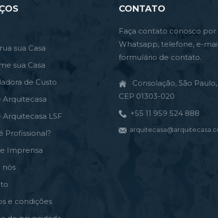
IÇOS
CONTATO
Faça contato conosco por
Whatsapp, telefone, e-mai
rua sua Casa
formulário de contato.
rme sua Casa
ladora de Custo
Consolação, São Paulo, 
CEP 01303-020
e Arquitecasa
+55 11 959 524 888
e Arquitecasa LSF
arquitecasa@arquitecasa.c
é Profissional?
de Imprensa
 nós
to
s e condições