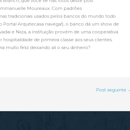
 Branch, que você vê nas fotos deste post
r Emmanuelle Moureaux. Com padrões
as tradicionais usados pelos bancos do mundo todo
o Portal Arquitecasa navega!), o banco dá um show de
adai e Niiza, a instituição provém de uma cooperativa
r hospitalidade de primeira classe aos seus clientes.
a muito feliz deixando ali o seu dinheiro?
Post seguinte