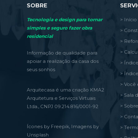
SOBRE
SERV
Tecnologia e design para tornar
> Início
simples e seguro fazer obra
> Const
residencial
> Refo
> Calcu
Informação de qualidade para
apoiar a realização da casa dos
> Índic
seus sonhos
> Índic
> Você 
Arquitecasa é uma criação KMA2
> Sala 
Arquitetura e Serviços Virtuais
> Sobre
Ltda., CNPJ 09.214.816/0001-92
> Conta
Ícones by Freepik, Imagens by
> Termo
Unsplash