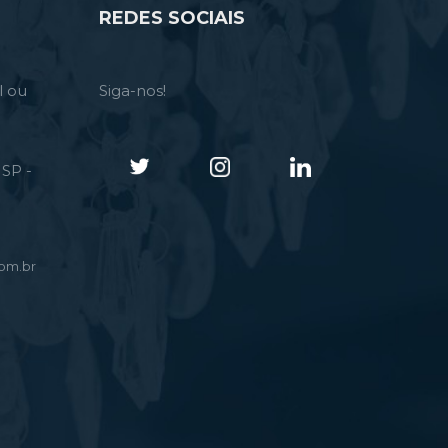
REDES SOCIAIS
l ou
Siga-nos!
SP -
om.br