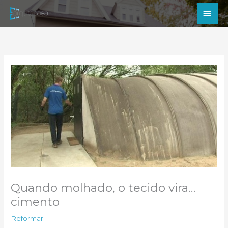
Ir
Men
para
princ
o
conteúdo
Quando molhado, o tecido vira…
cimento
Reformar