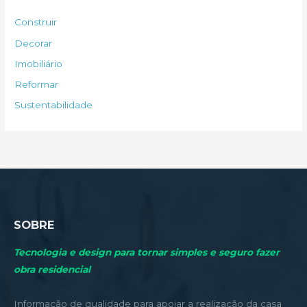
s
Construir
a
Decorar
r
Imobiliário
p
Reformar
o
Sustentabilidade
r
:
SOBRE
Tecnologia e design para tornar simples e seguro fazer
obra residencial
Informação de qualidade para apoiar a realização da casa