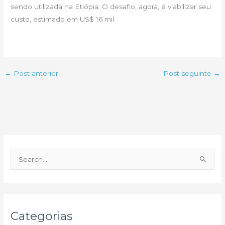
sendo utilizada na Etiópia. O desafio, agora, é viabilizar seu
custo, estimado em US$ 16 mil.
←
Post anterior
Post seguinte
→
P
e
s
q
u
Categorias
i