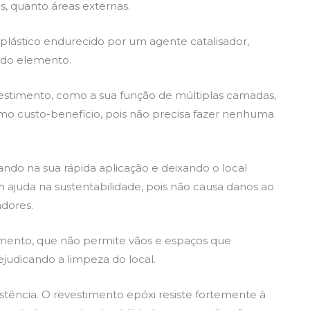
s, quanto áreas externas.
lástico endurecido por um agente catalisador,
a do elemento.
evestimento, como a sua função de múltiplas camadas,
imo custo-benefício, pois não precisa fazer nenhuma
iando na sua rápida aplicação e deixando o local
m ajuda na sustentabilidade, pois não causa danos ao
dores.
mento, que não permite vãos e espaços que
ejudicando a limpeza do local.
istência. O revestimento epóxi resiste fortemente à