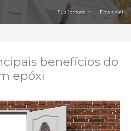
Sua Jornada
Download
cipais benefícios do
m epóxi