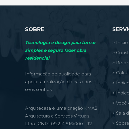
SOBRE
SERV
Tecnologia e design para tornar
> Início
simples e seguro fazer obra
> Const
residencial
> Refo
> Calcu
Informação de qualidade para
apoiar a realização da casa dos
> Índic
seus sonhos
> Índic
> Você 
Arquitecasa é uma criação KMA2
> Sala 
Arquitetura e Serviços Virtuais
> Sobre
Ltda., CNPJ 09.214.816/0001-92