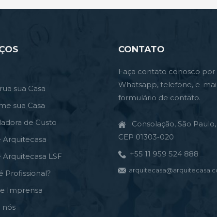
IÇOS
CONTATO
Faça contato conosco por
Whatsapp, telefone, e-mai
rua sua Casa
formulário de contato.
rme sua Casa
ladora de Custo
Consolação, São Paulo, 
CEP 01303-020
e Arquitecasa
+55 11 959 524 888
e Arquitecasa LSF
arquitecasa@arquitecasa.c
é Profissional?
de Imprensa
 nós