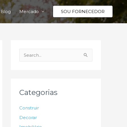
Blog
Mercado
SOU FORNECEDOR
P
e
s
q
u
Categorias
i
s
Construir
a
Decorar
r
Imobiliário