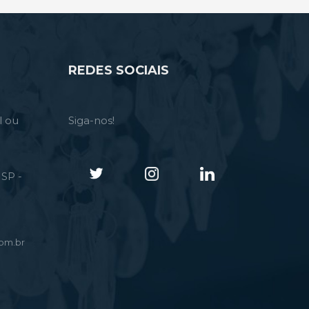
REDES SOCIAIS
l ou
Siga-nos!
SP -
om.br