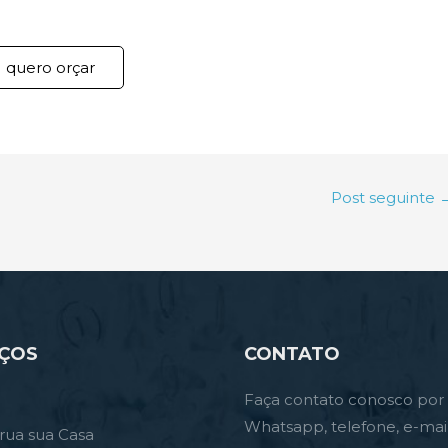
quero orçar
Post seguinte
IÇOS
CONTATO
Faça contato conosco por
Whatsapp, telefone, e-mai
rua sua Casa