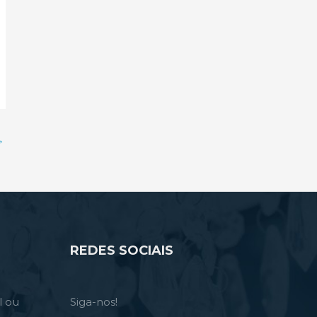
→
REDES SOCIAIS
l ou
Siga-nos!