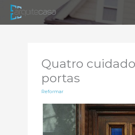
Ir
para
o
conteúdo
Quatro cuidado
portas
Reformar