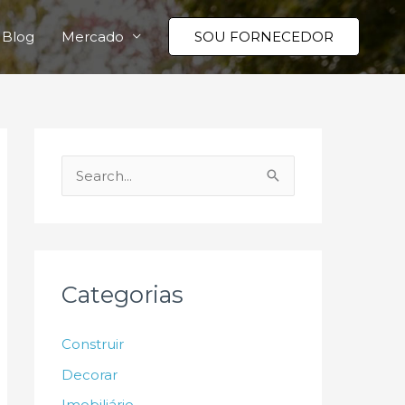
Blog
Mercado
SOU FORNECEDOR
P
e
s
q
u
Categorias
i
s
Construir
a
Decorar
r
Imobiliário