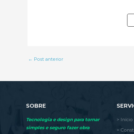
←
Post anterior
SOBRE
SERV
Tecnologia e design para tornar
> Início
simples e seguro fazer obra
> Const