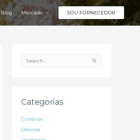
Blog
Mercado
SOU FORNECEDOR
P
e
s
q
u
Categorias
i
s
Construir
a
Decorar
r
Imobiliário