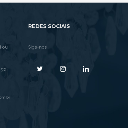
REDES SOCIAIS
l ou
Siga-nos!
SP -
om.br