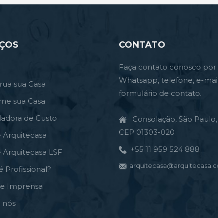
IÇOS
CONTATO
Faça contato conosco por
Whatsapp, telefone, e-mai
rua sua Casa
formulário de contato.
rme sua Casa
ladora de Custo
Consolação, São Paulo, 
CEP 01303-020
e Arquitecasa
+55 11 959 524 888
e Arquitecasa LSF
arquitecasa@arquitecasa.c
é Profissional?
de Imprensa
 nós