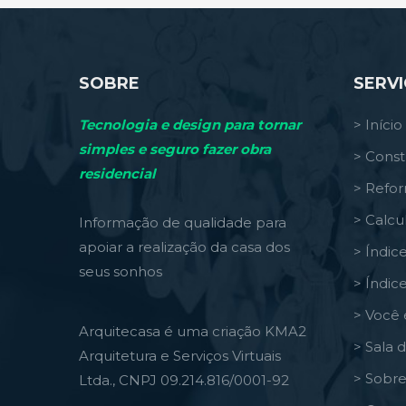
SOBRE
SERV
Tecnologia e design para tornar
> Início
simples e seguro fazer obra
> Const
residencial
> Refo
> Calcu
Informação de qualidade para
apoiar a realização da casa dos
> Índic
seus sonhos
> Índic
> Você 
Arquitecasa é uma criação KMA2
> Sala 
Arquitetura e Serviços Virtuais
> Sobre
Ltda., CNPJ 09.214.816/0001-92