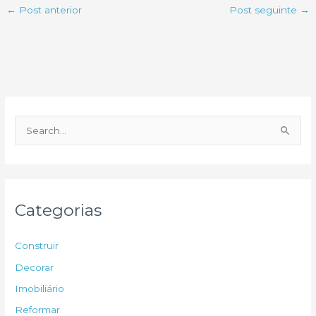
←
Post anterior
Post seguinte
→
P
e
s
q
u
Categorias
i
s
Construir
a
Decorar
r
Imobiliário
p
Reformar
o