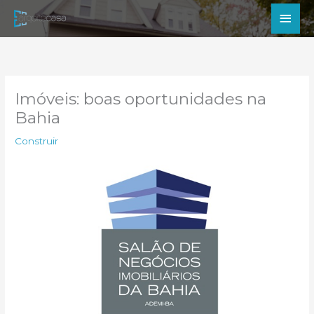
Ir
Men
para
princ
o
conteúdo
Imóveis: boas oportunidades na
Bahia
Construir