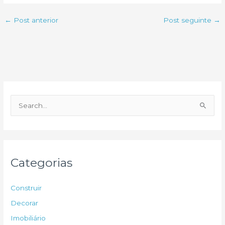
←
Post anterior
Post seguinte
→
P
e
s
q
u
Categorias
i
s
Construir
a
Decorar
r
Imobiliário
p