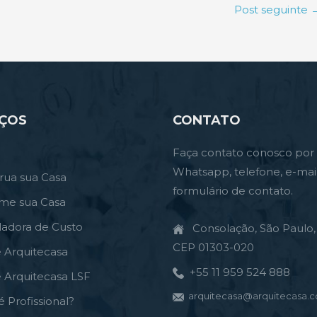
Post seguinte
IÇOS
CONTATO
Faça contato conosco por
Whatsapp, telefone, e-mai
rua sua Casa
formulário de contato.
rme sua Casa
ladora de Custo
Consolação, São Paulo, 
CEP 01303-020
e Arquitecasa
+55 11 959 524 888
e Arquitecasa LSF
arquitecasa@arquitecasa.c
é Profissional?