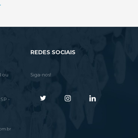
→
REDES SOCIAIS
l ou
Siga-nos!
SP -
om.br