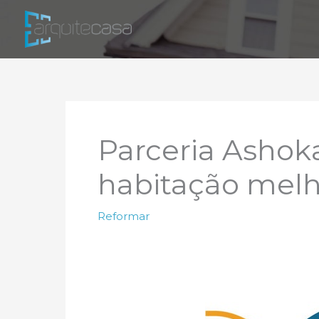
Ir
para
o
conteúdo
Parceria Ashoka
habitação melh
Reformar