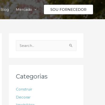
Blog
Mercado
SOU FORNECEDOR
P
e
s
q
u
Categorias
i
s
Construir
a
Decorar
r
Imobiliário