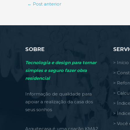
←
Post anterior
SOBRE
SERV
Tecnologia e design para tornar
> Início
simples e seguro fazer obra
> Const
residencial
> Refo
> Calcu
Informação de qualidade para
apoiar a realização da casa dos
> Índic
seus sonhos
> Índic
> Você 
Arquitecasa é uma criação KMA2