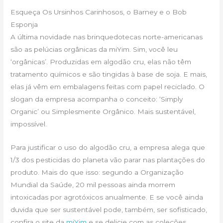
Esqueça Os Ursinhos Carinhosos, o Barney e o Bob
Esponja
A última novidade nas brinquedotecas norte-americanas
são as pelúcias orgânicas da miYim. Sim, você leu
‘orgânicas’. Produzidas em algodão cru, elas não têm
tratamento químicos e são tingidas à base de soja. E mais,
elas já vêm em embalagens feitas com papel reciclado. O
slogan da empresa acompanha o conceito: ‘Simply
Organic’ ou Simplesmente Orgânico. Mais sustentável,
impossível.
Para justificar o uso do algodão cru, a empresa alega que
1/3 dos pesticidas do planeta vão parar nas plantações do
produto. Mais do que isso: segundo a Organização
Mundial da Saúde, 20 mil pessoas ainda morrem
intoxicadas por agrotóxicos anualmente. E se você ainda
duvida que ser sustentável pode, também, ser sofisticado,
confira o site da
miYim
e se delicie com as coleções.