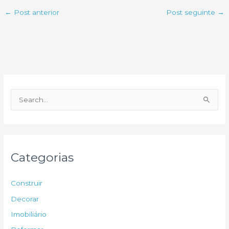
←
Post anterior
Post seguinte
→
P
e
s
q
u
Categorias
i
s
Construir
a
Decorar
r
Imobiliário
p