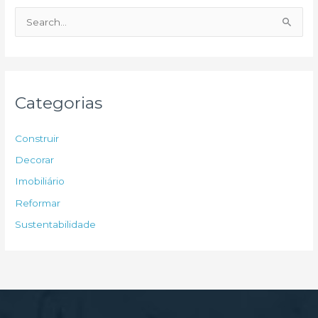
P
e
s
q
u
Categorias
i
s
Construir
a
Decorar
r
Imobiliário
p
Reformar
o
Sustentabilidade
r
: