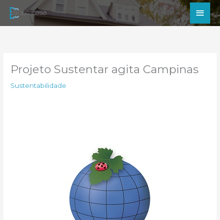
Ir
Men
para
princ
o
conteúdo
Projeto Sustentar agita Campinas
Sustentabilidade