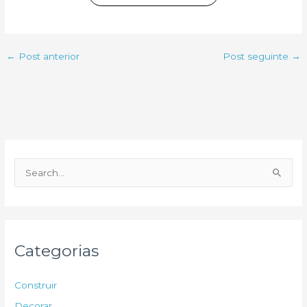
←
Post anterior
Post seguinte
→
P
e
s
q
u
Categorias
i
s
Construir
a
Decorar