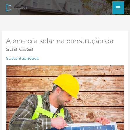
Ir
Men
para
princ
o
conteúdo
A energia solar na construção da
sua casa
Sustentabilidade