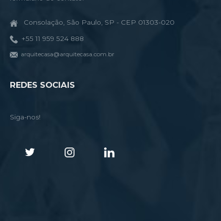
Consolação, São Paulo, SP - CEP 01303-020
+55 11 959 524 888
arquitecasa@arquitecasa.com.br
REDES SOCIAIS
Siga-nos!