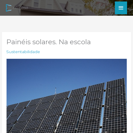
Ir
Men
para
princ
o
conteúdo
Painéis solares. Na escola
Sustentabilidade