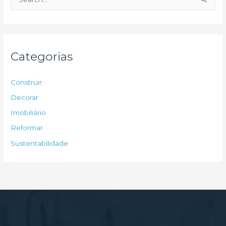
e
s
q
u
Categorias
i
s
Construir
a
Decorar
r
Imobiliário
p
Reformar
o
Sustentabilidade
r
: