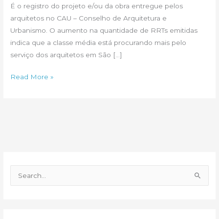
É o registro do projeto e/ou da obra entregue pelos
arquitetos no CAU – Conselho de Arquitetura e
Urbanismo. O aumento na quantidade de RRTs emitidas
indica que a classe média está procurando mais pelo
serviço dos arquitetos em São […]
Caça
Read More »
aos
arquitetos
em
São
Paulo
P
e
s
q