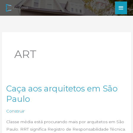
Ir
Men
para
princ
o
conteúdo
ART
Caça aos arquitetos em São
Paulo
Construir
Classe média está procurando mais por arquitetos em São
Paulo. RRT significa Registro de Responsabilidade Técnica.