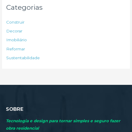
u
Categorias
i
s
Construir
a
Decorar
r
Imobiliário
p
Reformar
o
Sustentabilidade
r
:
SOBRE
Tecnologia e design para tornar simples e seguro fazer
obra residencial