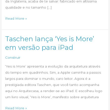
da Inglaterra, acaba de te salvar: fabricado em altíssima
qualidade e no tamanho […]
Livros
Read More »
na
parede.
Que
Taschen lança ‘Yes is More’
tal?
em versão para iPad
Construir
‘Yes is More’ apresenta a evolução da arquitetura através
do tempo em quadrinhos. Sim, a Apple caminha a passos
largos para dominar o mundo, caro leitor. Agora é a
prestigiada editora Taschen, que você tanto acompanha
aqui no Arquitecasa, a render-se ao iPad. E escolheu logo
um livro visual, ‘Yes is More’, manifesto sobre arquitetura
Taschen
Read More »