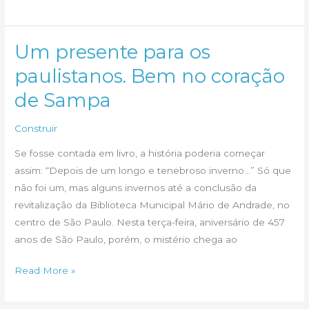
lança
‘Yes
is
Um presente para os
More’
paulistanos. Bem no coração
em
de Sampa
versão
para
Construir
iPad
Se fosse contada em livro, a história poderia começar
assim: “Depois de um longo e tenebroso inverno…” Só que
não foi um, mas alguns invernos até a conclusão da
revitalização da Biblioteca Municipal Mário de Andrade, no
centro de São Paulo. Nesta terça-feira, aniversário de 457
anos de São Paulo, porém, o mistério chega ao
Um
Read More »
presente
para