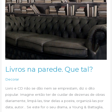
Livros na parede. Que tal?
Decorar
Livro e CD não se dão nem se emprestam, diz o dito
popular. Imagine então ter de cuidar de dezenas de obras
diariamente, limpá-las, tirar delas a poeira, organizá-las por
data, autor… Se este for o seu drama, a Young & Battaglia,