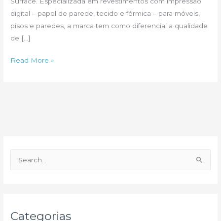
Surface. Especializada em revestimentos com impressão
digital – papel de parede, tecido e fórmica – para móveis,
pisos e paredes, a marca tem como diferencial a qualidade
de […]
Linha
Read More »
Luxus
P
e
s
q
u
Categorias