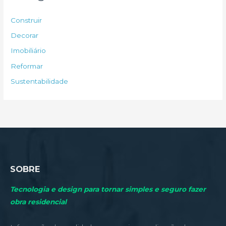
i
s
Construir
a
Decorar
r
Imobiliário
p
Reformar
o
Sustentabilidade
r
:
SOBRE
Tecnologia e design para tornar simples e seguro fazer
obra residencial