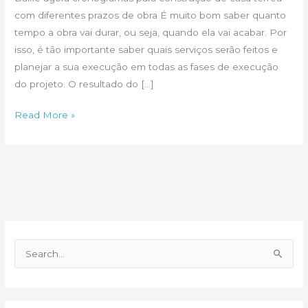
com diferentes prazos de obra É muito bom saber quanto
tempo a obra vai durar, ou seja, quando ela vai acabar. Por
isso, é tão importante saber quais serviços serão feitos e
planejar a sua execução em todas as fases de execução
do projeto. O resultado do […]
Cronogramas
Read More »
físico-
financeiros
para
construção
de
casa
térrea
P
e
s
q