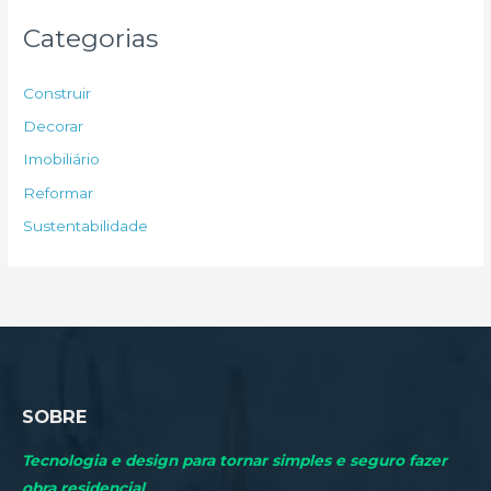
u
Categorias
i
s
Construir
a
Decorar
r
Imobiliário
p
Reformar
o
Sustentabilidade
r
:
SOBRE
Tecnologia e design para tornar simples e seguro fazer
obra residencial