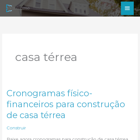
Ir
Men
para
princ
o
conteúdo
casa térrea
Cronogramas físico-
financeiros para construção
de casa térrea
Construir
Baixe agora cronogramas para construção de casa térrea