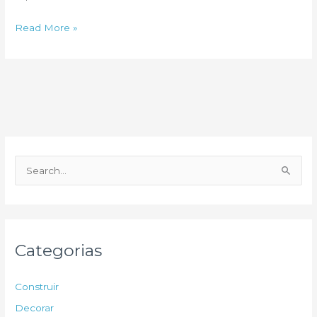
Processo
Read More »
Aqua
P
e
s
q
u
Categorias
i
s
Construir
a
Decorar