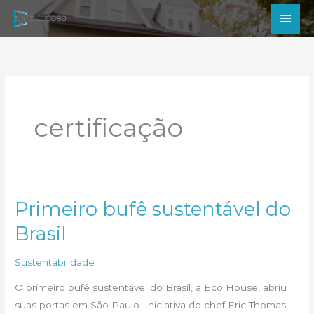
Ir
Men
para
princ
o
conteúdo
certificação
Primeiro bufê sustentável do
Brasil
Sustentabilidade
O primeiro bufê sustentável do Brasil, a Eco House, abriu
suas portas em São Paulo. Iniciativa do chef Eric Thomas,