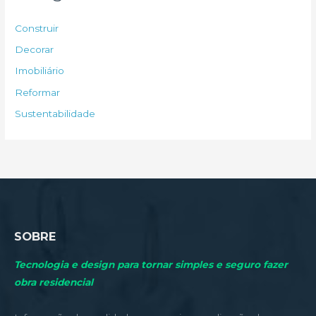
i
s
Construir
a
Decorar
r
Imobiliário
p
Reformar
o
Sustentabilidade
r
:
SOBRE
Tecnologia e design para tornar simples e seguro fazer
obra residencial