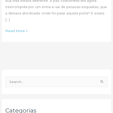
sua vida estava diferente. A paz costumeira era agora
interrompida por um entra-e-sai de pessoas esquisitas, que
a deixava atordoada: onde foi parar aquela porta? E esses
[…]
As
Read More »
portas
da
paixão!
P
e
s
q
u
Categorias