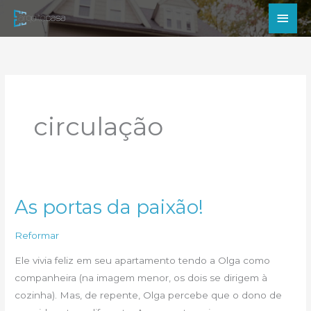
Ir
Men
para
princ
o
conteúdo
circulação
As portas da paixão!
Reformar
Ele vivia feliz em seu apartamento tendo a Olga como
companheira (na imagem menor, os dois se dirigem à
cozinha). Mas, de repente, Olga percebe que o dono de