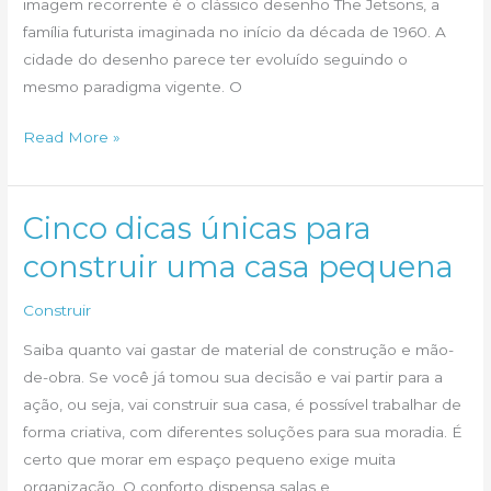
imagem recorrente é o clássico desenho The Jetsons, a
família futurista imaginada no início da década de 1960. A
cidade do desenho parece ter evoluído seguindo o
mesmo paradigma vigente. O
Sua
Read More »
casa
em
um
Cinco dicas únicas para
futuro
construir uma casa pequena
próximo
Construir
Saiba quanto vai gastar de material de construção e mão-
de-obra. Se você já tomou sua decisão e vai partir para a
ação, ou seja, vai construir sua casa, é possível trabalhar de
forma criativa, com diferentes soluções para sua moradia. É
certo que morar em espaço pequeno exige muita
organização. O conforto dispensa salas e