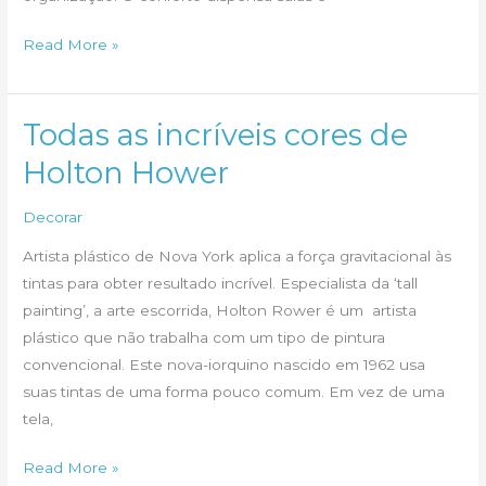
Cinco
Read More »
dicas
únicas
para
Todas as incríveis cores de
construir
Holton Hower
uma
casa
Decorar
pequena
Artista plástico de Nova York aplica a força gravitacional às
tintas para obter resultado incrível. Especialista da ‘tall
painting’, a arte escorrida, Holton Rower é um artista
plástico que não trabalha com um tipo de pintura
convencional. Este nova-iorquino nascido em 1962 usa
suas tintas de uma forma pouco comum. Em vez de uma
tela,
Todas
Read More »