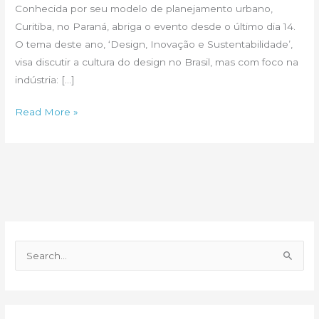
Conhecida por seu modelo de planejamento urbano,
Curitiba, no Paraná, abriga o evento desde o último dia 14.
O tema deste ano, ‘Design, Inovação e Sustentabilidade’,
visa discutir a cultura do design no Brasil, mas com foco na
indústria: […]
Em
Read More »
Curitiba,
design
ao
alcance
de
todos
P
e
s
q