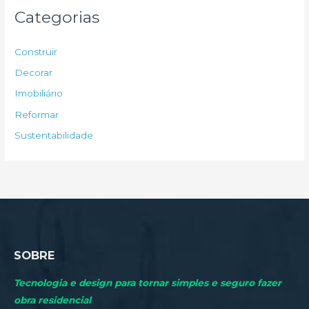
u
Categorias
i
s
Construir
a
Decorar
r
Imobiliário
p
Reformar
o
Sustentabilidade
r
:
SOBRE
Tecnologia e design para tornar simples e seguro fazer
obra residencial