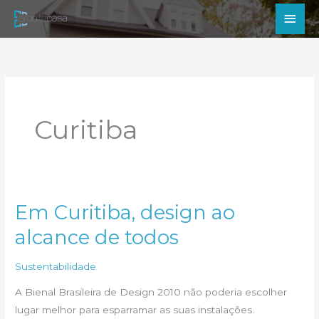
Ir
Men
para
princ
o
conteúdo
Curitiba
Em Curitiba, design ao
alcance de todos
Sustentabilidade
A Bienal Brasileira de Design 2010 não poderia escolher
lugar melhor para esparramar as suas instalações.