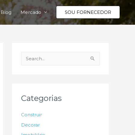
Blog
Mercado
SOU FORNECEDOR
P
e
s
q
u
Categorias
i
s
Construir
a
Decorar
r
Imobiliário