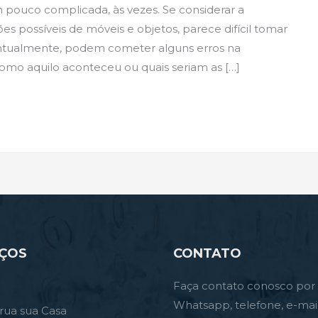
 pouco complicada, às vezes. Se considerar a
 possíveis de móveis e objetos, parece difícil tomar
entualmente, podem cometer alguns erros na
mo aquilo aconteceu ou quais seriam as […]
IÇOS
CONTATO
Faça contato conosco por
Whatsapp, telefone, e-mai
rua sua Casa