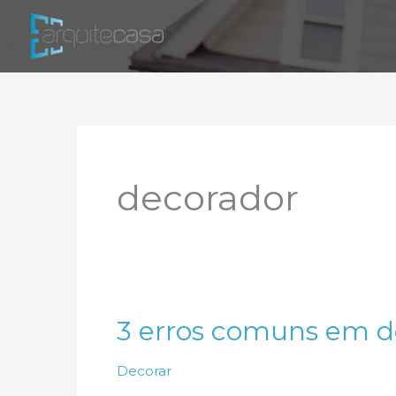
Ir
para
o
conteúdo
decorador
3 erros comuns em d
Decorar