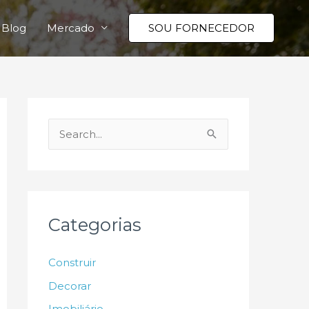
Blog
Mercado
SOU FORNECEDOR
P
e
s
q
u
Categorias
i
s
Construir
a
Decorar
r
Imobiliário