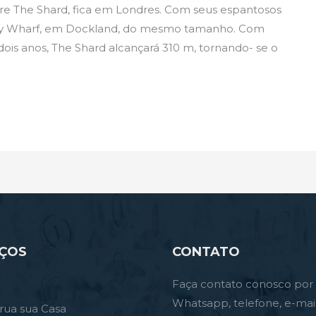
orre The Shard, fica em Londres. Com seus espantosos
anary Wharf, em Dockland, do mesmo tamanho. Com
dois anos, The Shard alcançará 310 m, tornando- se o
IÇOS
CONTATO
Faça contato conosco por
Whatsapp, telefone, e-mai
rua sua Casa