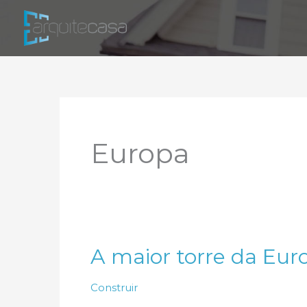
Ir
para
o
conteúdo
Europa
A maior torre da Eur
Construir