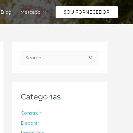
Blog
Mercado
SOU FORNECEDOR
P
e
s
q
u
Categorias
i
s
Construir
a
Decorar
r
Imobiliário