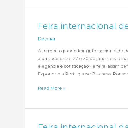
sua
feira
de
Feira internacional d
inverno
Decorar
A primeira grande feira internacional de 
acontece entre 27 e 30 de janeiro na cida
elegância e sofisticação”, a feira, assim 
Exponor e a Portuguese Business. Por ser 
Feira
Read More »
internacional
de
decoração
agita
Feira internacional d
Portugal