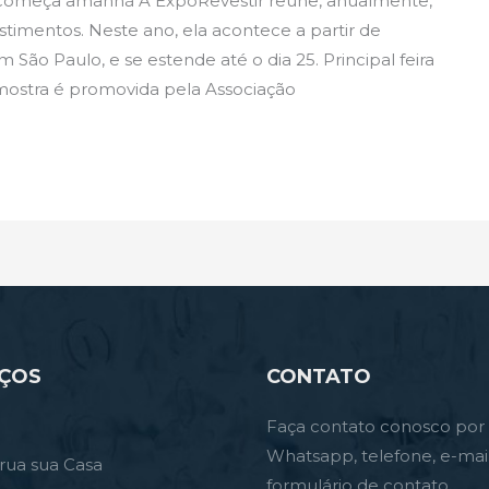
os começa amanhã A ExpoRevestir reúne, anualmente,
stimentos. Neste ano, ela acontece a partir de
ão Paulo, e se estende até o dia 25. Principal feira
 mostra é promovida pela Associação
IÇOS
CONTATO
Faça contato conosco por
Whatsapp, telefone, e-mai
rua sua Casa
formulário de contato.