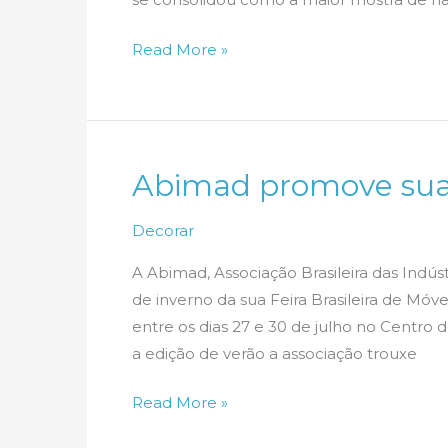
Arquitecasa
Read More »
na
Fenahabit
2018
–
Abimad promove sua 
I
Decorar
A Abimad, Associação Brasileira das Indú
de inverno da sua Feira Brasileira de Mó
entre os dias 27 e 30 de julho no Centro 
a edição de verão a associação trouxe
Abimad
Read More »
promove