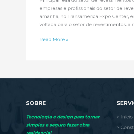
Principal feira do setor de revestiment
empresas e profissionais do setor de reve
amanhã, no Transamérica Expo Center, em S
voltada para o setor de revestimentos, a
ExpoRevestir
Read More »
2011
começa
em
Sampa!
SOBRE
SERV
Tecnologia e design para tornar
> Início
simples e seguro fazer obra
> Const
residencial