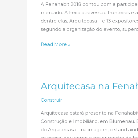
A Fenahabit 2018 contou com a particip
mercado. A Feira atravessou fronteiras e 
dentre elas, Arquitecasa – e 13 expositore
segundo a organização do evento, super
Arquitecasa
Read More »
na
Fenahabit
2018
–
Arquitecasa na Fenah
II
Construir
Arquitecasa estará presente na Fenahabit
Construção e Imobiliário, em Blumenau. E
do Arquitecasa – na imagem, o stand ain
se consolidou como a maior mostra de hab