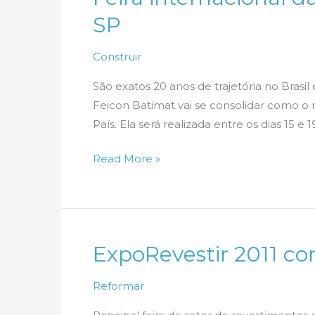
SP
Construir
São exatos 20 anos de trajetória no Brasil
Feicon Batimat vai se consolidar como o 
País. Ela será realizada entre os dias 15 e
Feira
Read More »
internacional
da
construção
faz
ExpoRevestir 2011 
história
em
Reformar
SP