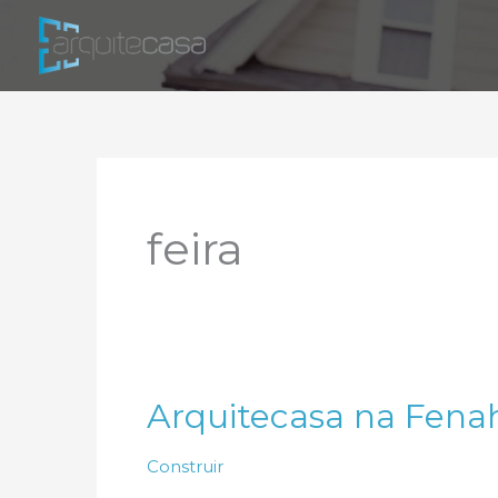
Ir
para
o
conteúdo
feira
Arquitecasa na Fenaha
Construir