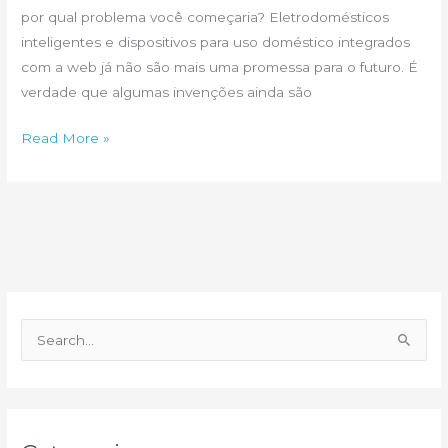
por qual problema você começaria? Eletrodomésticos
inteligentes e dispositivos para uso doméstico integrados
com a web já não são mais uma promessa para o futuro. É
verdade que algumas invenções ainda são
Gadgets
Read More »
para
sua
casa
P
e
s
q
u