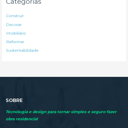
Categorias
i
s
Construir
a
Decorar
r
Imobiliário
p
Reformar
o
Sustentabilidade
r
:
SOBRE
Tecnologia e design para tornar simples e seguro fazer
obra residencial