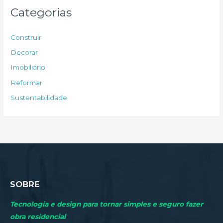
u
Categorias
i
s
Construir
a
Decorar
r
Imobiliário
p
Reformar
o
Sustentabilidade
r
:
SOBRE
Tecnologia e design para tornar simples e seguro fazer
obra residencial