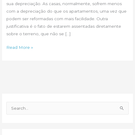
sua depreciação. As casas, normalmente, sofrem menos
com a depreciação do que os apartamentos, uma vez que
podem ser reformadas com mais facilidade. Outra
justificativa é o fato de estarem assentadas diretamente
sobre o terreno, que não se […]
Que
Read More »
tipo
de
imóvel
sofre
mais
depreciação?
P
e
s
q