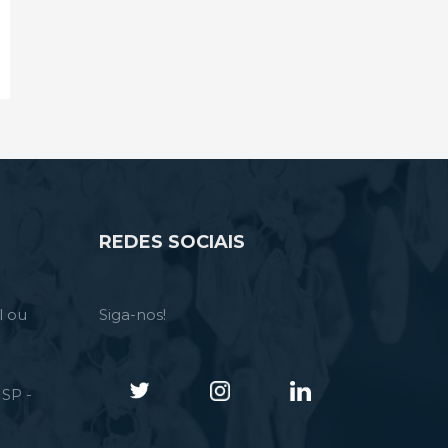
REDES SOCIAIS
l ou
Siga-nos!
SP -