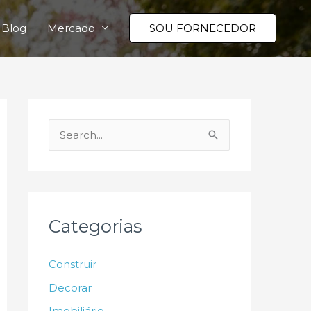
Blog
Mercado
SOU FORNECEDOR
P
e
s
q
u
Categorias
i
s
Construir
a
Decorar
r
Imobiliário