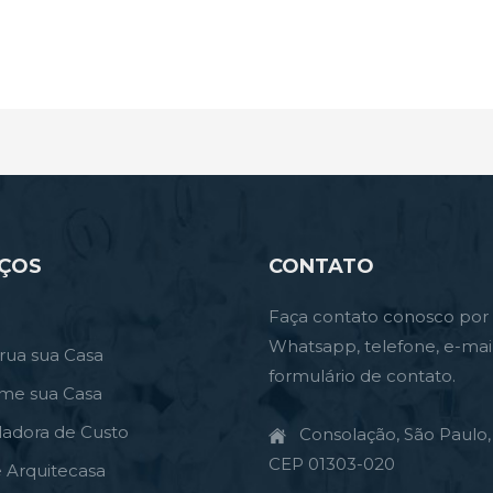
IÇOS
CONTATO
Faça contato conosco por
Whatsapp, telefone, e-mai
rua sua Casa
formulário de contato.
rme sua Casa
ladora de Custo
Consolação, São Paulo, 
CEP 01303-020
e Arquitecasa