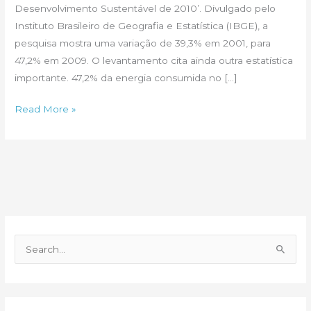
Desenvolvimento Sustentável de 2010’. Divulgado pelo
Instituto Brasileiro de Geografia e Estatística (IBGE), a
pesquisa mostra uma variação de 39,3% em 2001, para
47,2% em 2009. O levantamento cita ainda outra estatística
importante. 47,2% da energia consumida no […]
O
Read More »
brasileiro
e
a
energia
renovável
P
e
s
q