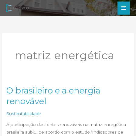
Ir
Men
para
princ
o
conteúdo
matriz energética
O brasileiro e a energia
renovável
Sustentabilidade
A participação das fontes renováveis na matriz energética
brasileira subiu, de acordo com o estudo ‘Indicadores de