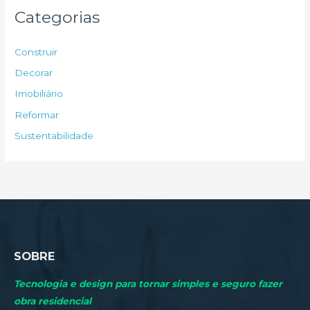
u
Categorias
i
s
Construir
a
Decorar
r
Imobiliário
p
Reformar
o
Sustentabilidade
r
:
SOBRE
Tecnologia e design para tornar simples e seguro fazer
obra residencial