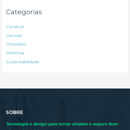
q
u
Categorias
i
s
Construir
a
Decorar
r
Imobiliário
p
Reformar
o
Sustentabilidade
r
:
SOBRE
Tecnologia e design para tornar simples e seguro fazer