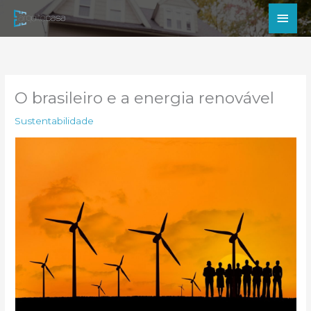
Ir
Men
para
princ
o
conteúdo
O brasileiro e a energia renovável
Sustentabilidade