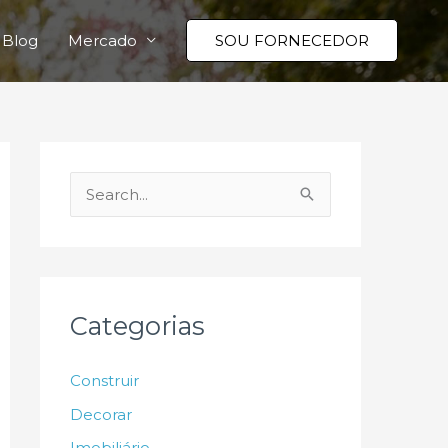
Blog
Mercado
SOU FORNECEDOR
P
e
s
q
u
Categorias
i
s
Construir
a
Decorar
r
Imobiliário