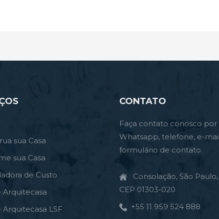
IÇOS
CONTATO
Faça contato conosco por
Whatsapp, telefone, e-mai
rua sua Casa
formulário de contato.
rme sua Casa
ladora de Custo
Consolação, São Paulo, 
CEP 01303-020
e Arquitecasa
+55 11 959 524 888
e Arquitecasa LSF