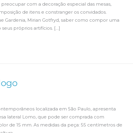
se preocupar com a decoração especial das mesas,
mposição de itens e constranger os convidados.
lue Gardenia, Mirian Gotfryd, saber como compor uma
s próprios artifícios. […]
logo
 contemporâneos localizada em São Paulo, apresenta
mesa lateral Lomo, que pode ser comprada com
color de 15 mm. As medidas da peça: 55 centímetros de
ltura.