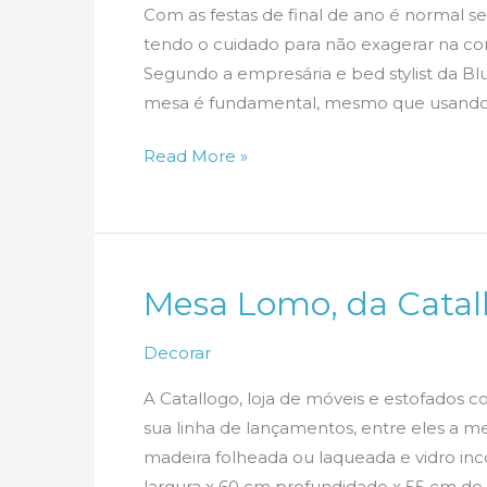
Com as festas de final de ano é normal 
tendo o cuidado para não exagerar na co
Segundo a empresária e bed stylist da B
mesa é fundamental, mesmo que usando seu
Mesas
Read More »
de
Final
de
Ano
Mesa Lomo, da Catal
Decorar
A Catallogo, loja de móveis e estofados
sua linha de lançamentos, entre eles a 
madeira folheada ou laqueada e vidro in
largura x 60 cm profundidade x 55 cm de a