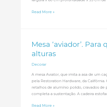
Mesa
Read More »
Lomo,
da
Catallogo
Mesa ‘aviador’. Par
alturas
Decorar
A mesa Aviator, que imita a asa de um ca
pela Restoration Hardware, da Califórnia.
retalhos de alumínio polido, cravados de
completa a sustentação. A cadeira estof
Mesa
Read More »