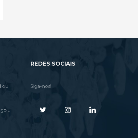
REDES SOCIAIS
l ou
Siga-nos!
SP -