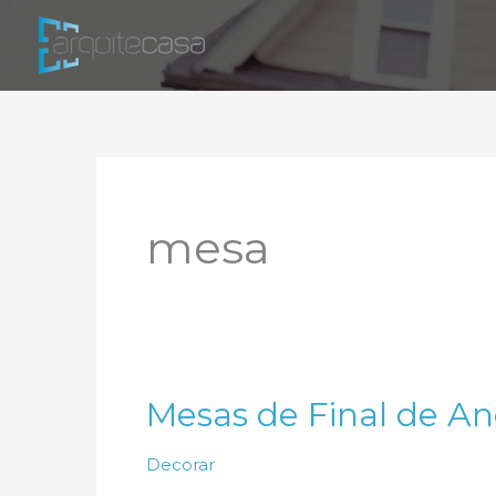
Ir
para
o
conteúdo
mesa
Mesas de Final de A
Decorar