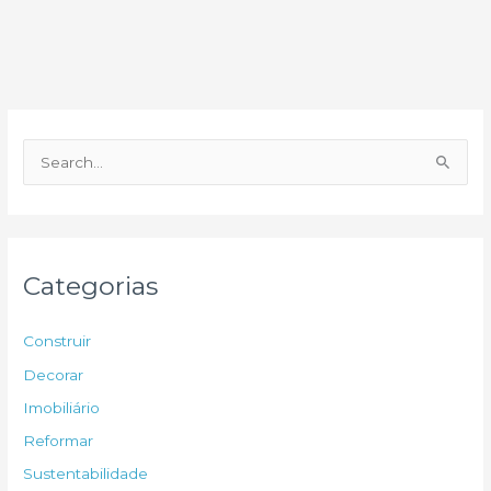
documento
P
e
s
q
u
Categorias
i
s
Construir
a
Decorar
r
Imobiliário
p
Reformar
o
Sustentabilidade
r