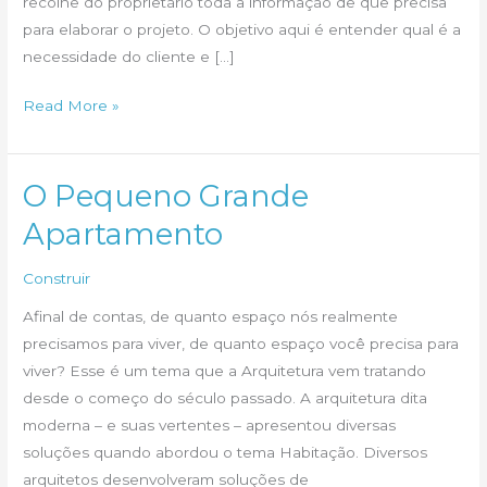
recolhe do proprietário toda a informação de que precisa
para elaborar o projeto. O objetivo aqui é entender qual é a
necessidade do cliente e […]
O
Read More »
que
é
Estudo
O Pequeno Grande
Preliminar?
Apartamento
Construir
Afinal de contas, de quanto espaço nós realmente
precisamos para viver, de quanto espaço você precisa para
viver? Esse é um tema que a Arquitetura vem tratando
desde o começo do século passado. A arquitetura dita
moderna – e suas vertentes – apresentou diversas
soluções quando abordou o tema Habitação. Diversos
arquitetos desenvolveram soluções de