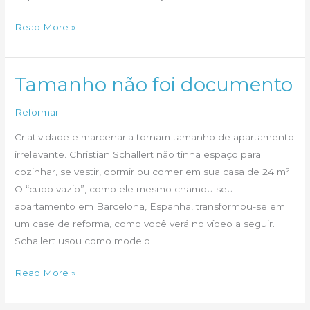
O
Read More »
Pequeno
Grande
Apartamento
Tamanho não foi documento
Reformar
Criatividade e marcenaria tornam tamanho de apartamento
irrelevante. Christian Schallert não tinha espaço para
cozinhar, se vestir, dormir ou comer em sua casa de 24 m².
O “cubo vazio”, como ele mesmo chamou seu
apartamento em Barcelona, Espanha, transformou-se em
um case de reforma, como você verá no vídeo a seguir.
Schallert usou como modelo
Tamanho
Read More »
não
foi